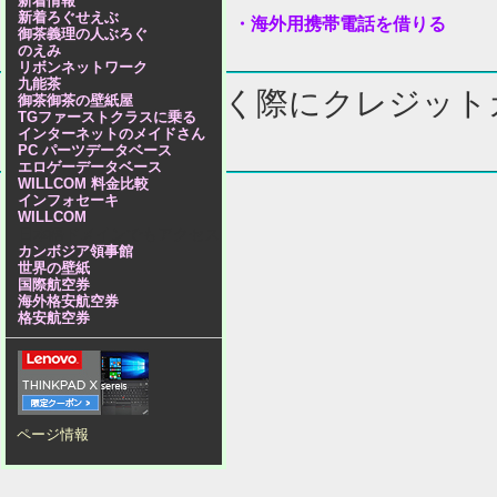
新着情報
新着ろぐせえぶ
・海外用携帯電話を借りる
御茶義理の人ぶろぐ
のえみ
リボンネットワーク
九能茶
海外旅行に行く際にクレジット
御茶御茶の壁紙屋
TGファーストクラスに乗る
インターネットのメイドさん
PC パーツデータベース
エロゲーデータベース
WILLCOM 料金比較
インフォセーキ
WILLCOM
日本語ドメインでもアクセス
カンボジア領事館
世界の壁紙
国際航空券
海外格安航空券
格安航空券
ページ情報