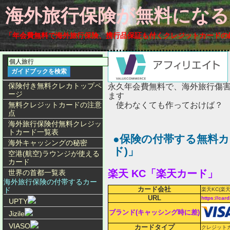
海外旅行保険が無料にな
「
年会費無料
で
海外旅行保険、携行品保証も付く
クレジットカードの
保険付き無料クレカトップペ
永久年会費無料で、海外旅行傷害
ージ
ます
無料クレジットカードの注意
使わなくても作っておけば？
点
海外旅行保険付無料クレジッ
トカード一覧表
●保険の付帯する無料カ
海外キャッシングの秘密
ド)」
空港(航空)ラウンジが使える
カード
楽天 KC「楽天カード」
世界の首都一覧表
海外旅行保険の付帯するカー
カード会社
ド
楽天KC(楽天
URL
https://card
UPTY
ブランド(キャッシング時に差)
Jizile
VIASO
カードタイプ
クレジット