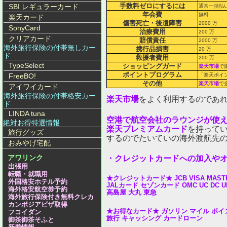
手数料ゼロにするには
SBI レギュラーカード
通常一括払
年会費
無料
楽天カード
傷害死亡・後遺障害
2000 万
SonyCard
治療費用
200 万
クリアカード
賠償責任
2000 万
海外旅行保険の付帯無しカー
携行品損害
20 万
ド
救援者費用
200 万
TypeSelect
ショッピングガード
楽天市場
で
ポイントプログラム
FreeBO!
「楽天ポイン
その他
楽天市場
で
アイワイカード
海外旅行保険の付帯格安カー
楽天市場
をよく利用するのであ
ド
LINDA tuna
空港で航空会社のラウンジが使
絶対お得特選情報
楽天プレミアムカード
を持って
旅行グッズ
するのでたいていの海外渡航先
おみやげ宅配
アワリンク
・クレジットカードへの加入や
出張用
転職・就職用
★クレジットカード★
JCB
VISA
MAST
外国格安ホテル予約
JALカード
セゾンカード
OMC
UC
DC
U
海外格安航空券予約
高島屋
大丸
東急
海外旅行保険付き無料クレカ
カンボジアビザ取得
★お得なカード★
ガソリン
マイル
ポイ
フコイダン
旅行
キャッシング
カードローン
御茶御茶そふと