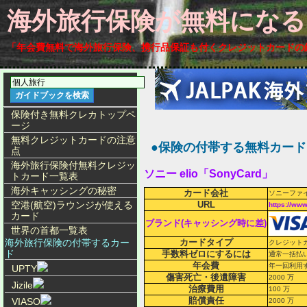
海外旅行保険が無料にな
「
年会費無料
で
海外旅行保険、携行品保証も付く
クレジットカードの
保険付き無料クレカトップペ
ージ
無料クレジットカードの注意
●保険の付帯する無料カード「Son
点
海外旅行保険付無料クレジッ
ソニー elio「SonyCard」
トカード一覧表
海外キャッシングの秘密
カード会社
ソニーファイ
空港(航空)ラウンジが使える
URL
https://ww
カード
ブランド(キャッシング時に差)
世界の首都一覧表
海外旅行保険の付帯するカー
カードタイプ
クレジット
ド
手数料ゼロにするには
通常一括払
年会費
年一回利用
UPTY
傷害死亡・後遺障害
2000 万
Jizile
治療費用
100 万
賠償責任
VIASO
2000 万