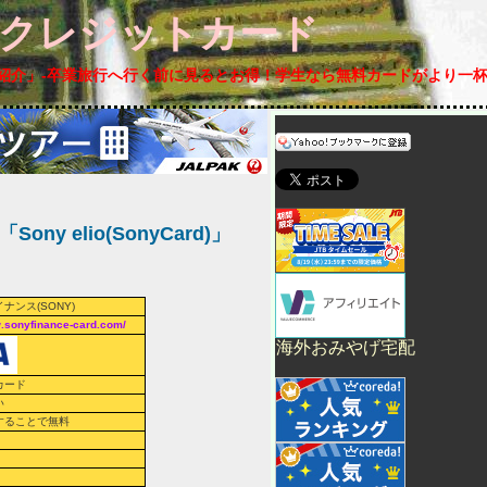
るクレジットカード
紹介」-
卒業旅行
へ行く前に見るとお得！学生なら無料カードがより一
y elio(SonyCard)」
ナンス(SONY)
w.sonyfinance-card.com/
海外おみやげ宅配
カード
い
することで無料