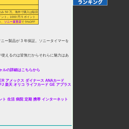
み 50 万。海外で購入は駄目
ント」1000 円 5 ポイント
付き、
ソニー直営店
で 5%OFF
ならソニー製品が 3 年保証。ソニータイマーを
lio が使えるのは皆無だからそれらに魅力はあ
ャルの詳細はこちらから
ER
アメックス
ダイナース
ANAカード
FJ
楽天
オリコ
ライフカード
GE
アプラス
ント
生活
病院
定期
携帯
インターネット