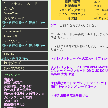
携行品損害
20 万
SBI レギュラーカード
救援者費用
200 万
楽天カード
ショッピングガード
ソニー製品の
SonyCard
ポイントプログラム
「ソニーポイ
クリアカード
その他
elio,Edy 
海外旅行保険の付帯無しカー
ソニー
が好きなら良いんじゃない
ド
TypeSelect
ゴールドカード( 年会費 12600 円 )
FreeBO!
考えると……。
アイワイカード
海外旅行保険の付帯格安カー
Edy は 2008 年にほぼ終了したし、e
ド
りません
LINDA tuna
絶対お得特選情報
・クレジットカードへの加入やオフィシ
旅行グッズ
★クレジットカード★
JCB
VISA
MAST
おみやげ宅配
JALカード
セゾンカード
OMC
UC
DC
U
高島屋
大丸
東急
アワリンク
出張用
転職・就職用
★お得なカード★
ガソリン
マイル
ポイ
旅行
キャッシング
カードローン
外国格安ホテル予約
海外格安航空券予約
海外旅行保険付き無料クレカ
・海外用携帯電話を借りる
カンボジアビザ取得
フコイダン
御茶御茶そふと